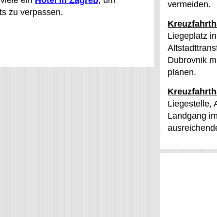
viele ein
Hotel in Zagreb
, um
vermeiden.
ts zu verpassen.
Kreuzfahrt
Liegeplatz i
Altstadttran
Dubrovnik mi
planen.
Kreuzfahrth
Liegestelle,
Landgang im 
ausreichend