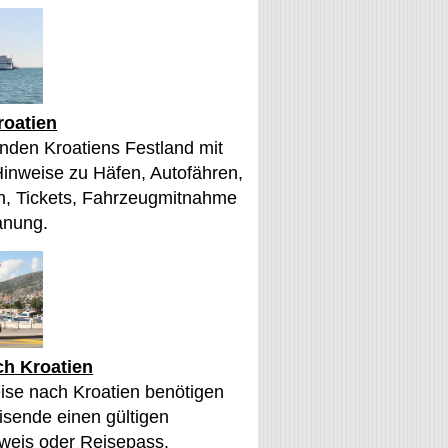
roatien
nden Kroatiens Festland mit
Hinweise zu Häfen, Autofähren,
, Tickets, Fahrzeugmitnahme
anung.
ch Kroatien
eise nach Kroatien benötigen
sende einen gültigen
weis oder Reisepass.