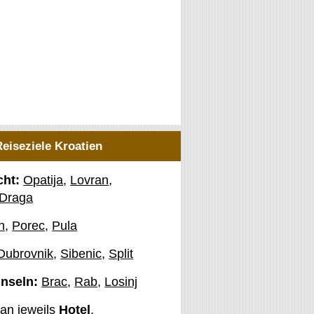
Reiseziele Kroatien
cht:
Opatija
,
Lovran
,
 Draga
n
,
Porec
,
Pula
Dubrovnik
,
Sibenic
,
Split
Inseln:
Brac
,
Rab
,
Losinj
man jeweils
Hotel
,