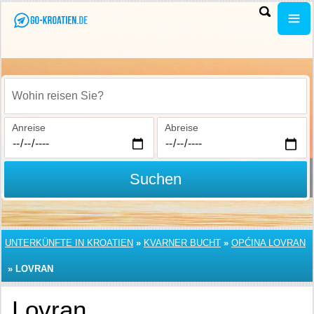
Wohin reisen Sie?
Anreise
Abreise
Suchen
UNTERKÜNFTE IN KROATIEN
»
KVARNER BUCHT
»
OPĆINA LOVRAN
»
LOVRAN
Lovran