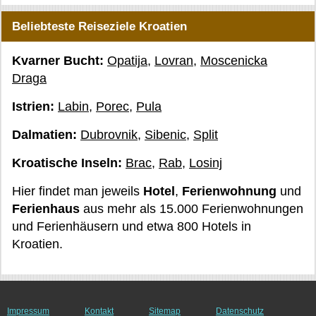
Beliebteste Reiseziele Kroatien
Kvarner Bucht:
Opatija
,
Lovran
,
Moscenicka
Draga
Istrien:
Labin
,
Porec
,
Pula
Dalmatien:
Dubrovnik
,
Sibenic
,
Split
Kroatische Inseln:
Brac
,
Rab
,
Losinj
Hier findet man jeweils
Hotel
,
Ferienwohnung
und
Ferienhaus
aus mehr als 15.000 Ferienwohnungen
und Ferienhäusern und etwa 800 Hotels in
Kroatien.
Impressum
Kontakt
Sitemap
Datenschutz