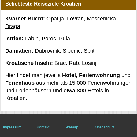
Beliebteste Reiseziele Kroatien
Kvarner Bucht:
Opatija
,
Lovran
,
Moscenicka
Draga
Istrien:
Labin
,
Porec
,
Pula
Dalmatien:
Dubrovnik
,
Sibenic
,
Split
Kroatische Inseln:
Brac
,
Rab
,
Losinj
Hier findet man jeweils
Hotel
,
Ferienwohnung
und
Ferienhaus
aus mehr als 15.000 Ferienwohnungen
und Ferienhäusern und etwa 800 Hotels in
Kroatien.
Impressum
Kontakt
Sitemap
Datenschutz