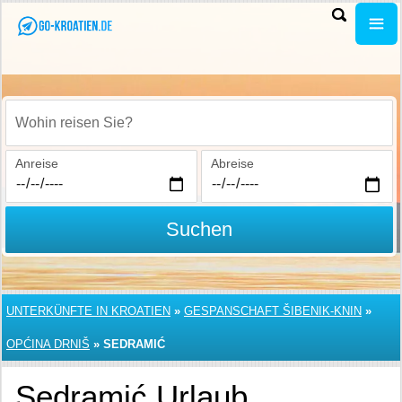
Wohin reisen Sie?
Anreise
Abreise
Suchen
UNTERKÜNFTE IN KROATIEN
»
GESPANSCHAFT ŠIBENIK-KNIN
»
OPĆINA DRNIŠ
»
SEDRAMIĆ
Sedramić Urlaub