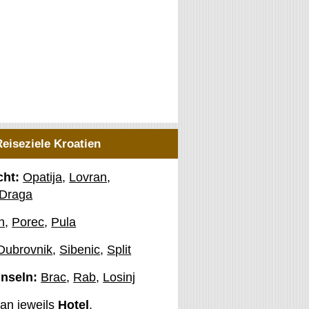
Reiseziele Kroatien
cht:
Opatija
,
Lovran
,
 Draga
n
,
Porec
,
Pula
Dubrovnik
,
Sibenic
,
Split
Inseln:
Brac
,
Rab
,
Losinj
man jeweils
Hotel
,