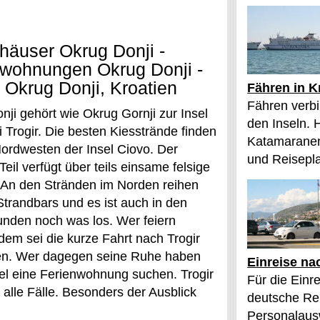
häuser Okrug Donji -
nwohnungen Okrug Donji -
 Okrug Donji, Kroatien
Fähren in K
Fähren verbi
nji gehört wie Okrug Gornji zur Insel
den Inseln. 
 Trogir. Die besten Kiesstrände finden
Katamaranen
Nordwesten der Insel Ciovo. Der
und Reisepl
Teil verfügt über teils einsame felsige
 An den Stränden im Norden reihen
Strandbars und es ist auch in den
nden noch was los. Wer feiern
dem sei die kurze Fahrt nach Trogir
en. Wer dagegen seine Ruhe haben
Einreise na
sel eine Ferienwohnung suchen. Trogir
Für die Einr
 alle Fälle. Besonders der Ausblick
deutsche Rei
Personalaus