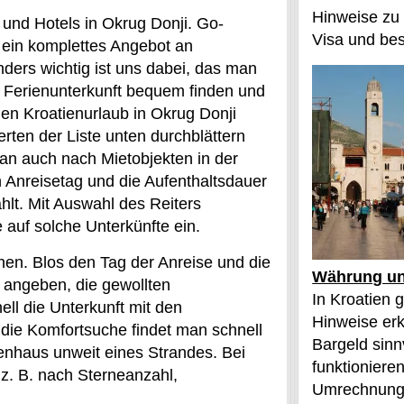
Hinweise zu
und Hotels in Okrug Donji. Go-
Visa und bes
en ein komplettes Angebot an
nders wichtig ist uns dabei, das man
 Ferienunterkunft bequem finden und
en Kroatienurlaub in Okrug Donji
rten der Liste unten durchblättern
an auch nach Mietobjekten in der
Anreisetag und die Aufenthaltsdauer
hlt. Mit Auswahl des Reiters
auf solche Unterkünfte ein.
en. Blos den Tag der Anreise und die
Währung un
 angeben, die gewollten
In Kroatien g
ll die Unterkunft mit den
Hinweise erk
die Komfortsuche findet man schnell
Bargeld sinn
enhaus unweit eines Strandes. Bei
funktioniere
z. B. nach Sterneanzahl,
Umrechnung