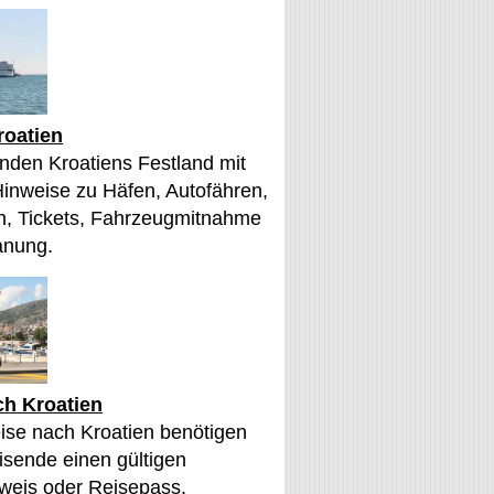
roatien
nden Kroatiens Festland mit
Hinweise zu Häfen, Autofähren,
, Tickets, Fahrzeugmitnahme
anung.
ch Kroatien
eise nach Kroatien benötigen
sende einen gültigen
weis oder Reisepass.