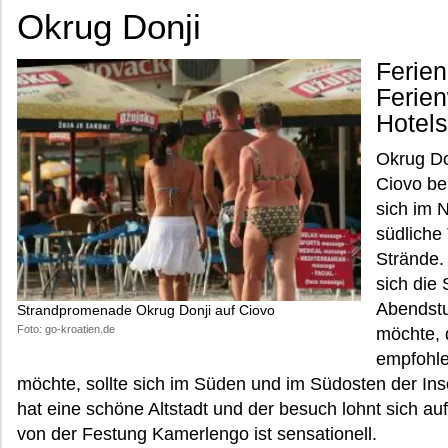
Okrug Donji
Ferien
Ferie
Hotels
Okrug Do
Ciovo bei
sich im 
südliche 
Strände.
sich die 
Abendstu
Strandpromenade Okrug Donji auf Ciovo
Foto: go-kroatien.de
möchte, 
empfohl
möchte, sollte sich im Süden und im Südosten der In
hat eine schöne Altstadt und der besuch lohnt sich auf
von der Festung Kamerlengo ist sensationell.