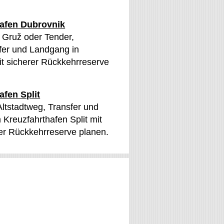
hafen Dubrovnik
n Gruž oder Tender,
sfer und Landgang in
t sicherer Rückkehrreserve
afen Split
 Altstadtweg, Transfer und
Kreuzfahrthafen Split mit
er Rückkehrreserve planen.