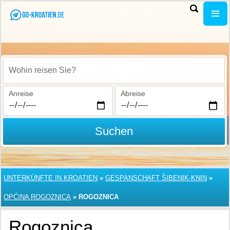
Wohin reisen Sie?
Anreise
Abreise
Suchen
UNTERKÜNFTE IN KROATIEN
»
GESPANSCHAFT ŠIBENIK-KNIN
»
OPĆINA ROGOZNICA
»
ROGOZNICA
Rogoznica