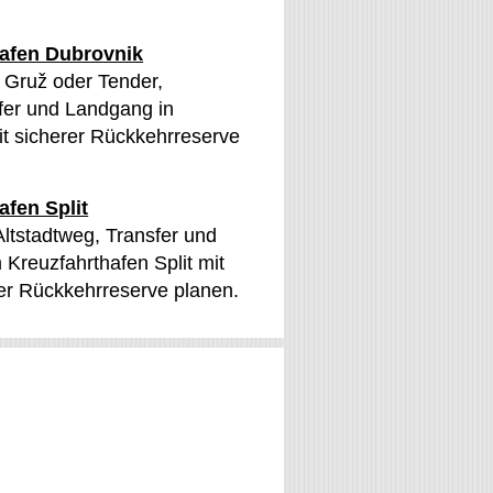
hafen Dubrovnik
n Gruž oder Tender,
sfer und Landgang in
t sicherer Rückkehrreserve
afen Split
 Altstadtweg, Transfer und
Kreuzfahrthafen Split mit
er Rückkehrreserve planen.