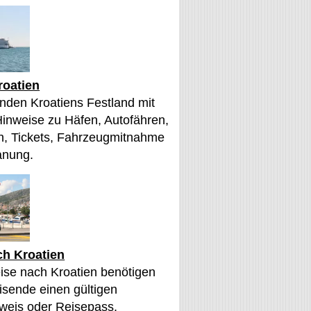
roatien
nden Kroatiens Festland mit
Hinweise zu Häfen, Autofähren,
, Tickets, Fahrzeugmitnahme
anung.
ch Kroatien
eise nach Kroatien benötigen
sende einen gültigen
weis oder Reisepass.