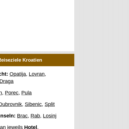
Reiseziele Kroatien
cht:
Opatija
,
Lovran
,
 Draga
n
,
Porec
,
Pula
Dubrovnik
,
Sibenic
,
Split
Inseln:
Brac
,
Rab
,
Losinj
man jeweils
Hotel
,