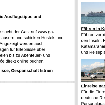
ie Ausflugstipps und
Fähren in K
ür sucht der Gast auf www.go-
Fähren verbi
nhäusern und schicken Hostels und
den Inseln. 
. Angezeigt werden auch
Katamaranen
lägen für Erlebnisse über
und Reisepl
elen bis zu Abenteuer- und
šće direkt online buchen.
nišće, Gespanschaft Istrien
Einreise na
Für die Einr
deutsche Rei
Personalaus