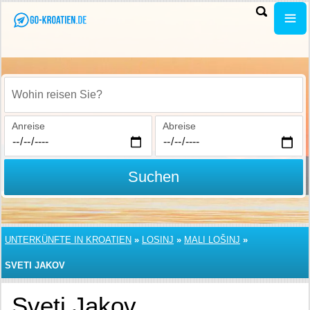
Wohin reisen Sie?
Anreise
Abreise
Suchen
UNTERKÜNFTE IN KROATIEN
»
LOSINJ
»
MALI LOŠINJ
»
SVETI JAKOV
Sveti Jakov