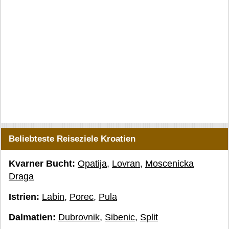
Beliebteste Reiseziele Kroatien
Kvarner Bucht:
Opatija
,
Lovran
,
Moscenicka
Draga
Istrien:
Labin
,
Porec
,
Pula
Dalmatien:
Dubrovnik
,
Sibenic
,
Split