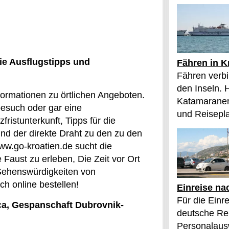
ie Ausflugstipps und
Fähren in K
Fähren verbi
den Inseln. 
formationen zu örtlichen Angeboten.
Katamaranen
besuch oder gar eine
und Reisepl
ristunterkunft, Tipps für die
und der direkte Draht zu den zu den
ww.go-kroatien.de sucht die
 Faust zu erleben, Die Zeit vor Ort
 Sehenswürdigkeiten von
h online bestellen!
Einreise na
Für die Einr
ica, Gespanschaft Dubrovnik-
deutsche Rei
Personalaus