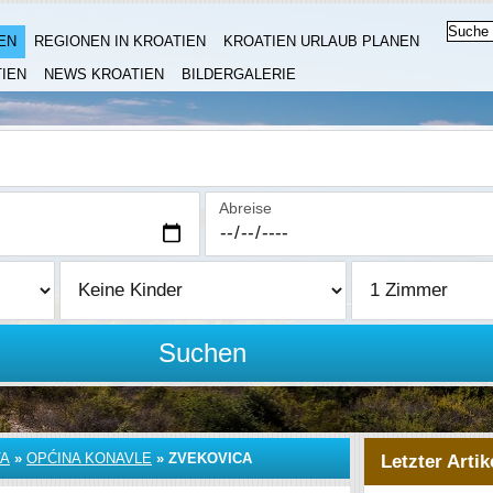
EN
REGIONEN IN KROATIEN
KROATIEN URLAUB PLANEN
IEN
NEWS KROATIEN
BILDERGALERIE
Abreise
Suchen
VA
»
OPĆINA KONAVLE
»
ZVEKOVICA
Letzter Artik