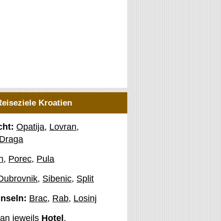
Reiseziele Kroatien
cht:
Opatija
,
Lovran
,
 Draga
n
,
Porec
,
Pula
Dubrovnik
,
Sibenic
,
Split
Inseln:
Brac
,
Rab
,
Losinj
man jeweils
Hotel
,