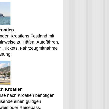
roatien
nden Kroatiens Festland mit
Hinweise zu Häfen, Autofähren,
, Tickets, Fahrzeugmitnahme
anung.
ch Kroatien
eise nach Kroatien benötigen
sende einen gültigen
weis oder Reisepass.