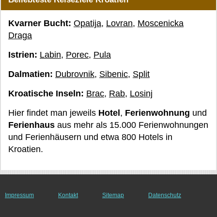
Kvarner Bucht:
Opatija
,
Lovran
,
Moscenicka
Draga
Istrien:
Labin
,
Porec
,
Pula
Dalmatien:
Dubrovnik
,
Sibenic
,
Split
Kroatische Inseln:
Brac
,
Rab
,
Losinj
Hier findet man jeweils
Hotel
,
Ferienwohnung
und
Ferienhaus
aus mehr als 15.000 Ferienwohnungen
und Ferienhäusern und etwa 800 Hotels in
Kroatien.
Impressum
Kontakt
Sitemap
Datenschutz