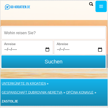
Wohin reisen Sie?
Anreise
Abreise
Suchen
UNTERKÜNFTE IN KROATIEN
»
GESPANSCHAFT DUBROVNIK-NERETVA
»
OPĆINA KONAVLE
»
ZASTOLJE