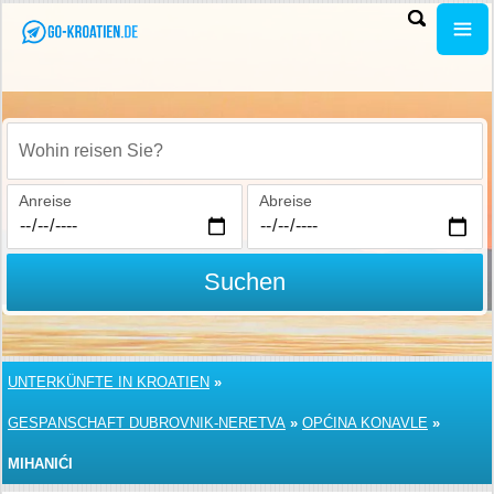
Wohin reisen Sie?
Anreise
Abreise
Suchen
UNTERKÜNFTE IN KROATIEN
»
GESPANSCHAFT DUBROVNIK-NERETVA
»
OPĆINA KONAVLE
»
MIHANIĆI