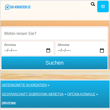
Wohin reisen Sie?
Anreise
Abreise
Suchen
UNTERKÜNFTE IN KROATIEN
»
GESPANSCHAFT DUBROVNIK-NERETVA
»
OPĆINA KONAVLE
»
DRVENIK