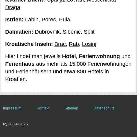
Draga
Istrien:
Labin
,
Porec
,
Pula
Dalmatien:
Dubrovnik
,
Sibenic
,
Split
Kroatische Inseln:
Brac
,
Rab
,
Losinj
Hier findet man jeweils
Hotel
,
Ferienwohnung
und
Ferienhaus
aus mehr als 15.000 Ferienwohnungen
und Ferienhäusern und etwa 800 Hotels in
Kroatien.
Impressum
Kontakt
Sitemap
Datenschutz
(c) 2009--2026