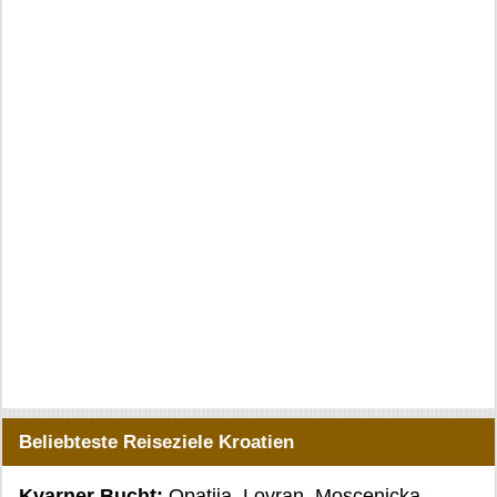
Beliebteste Reiseziele Kroatien
Kvarner Bucht:
Opatija
,
Lovran
,
Moscenicka